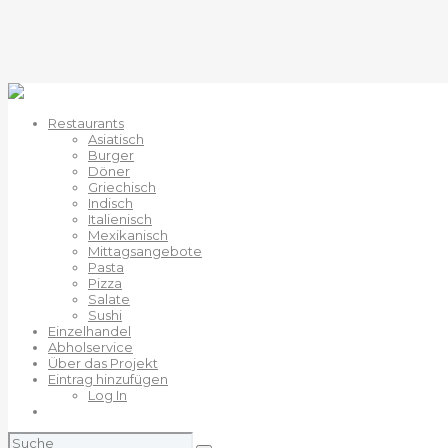
Restaurants
Asiatisch
Burger
Döner
Griechisch
Indisch
Italienisch
Mexikanisch
Mittagsangebote
Pasta
Pizza
Salate
Sushi
Einzelhandel
Abholservice
Über das Projekt
Eintrag hinzufügen
Log In
Suchen