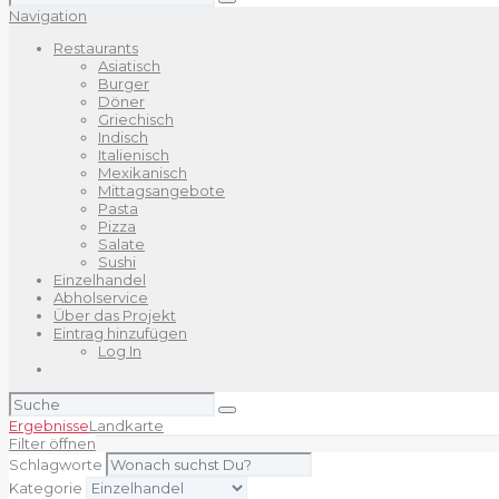
nach:
Navigation
Restaurants
Asiatisch
Burger
Döner
Griechisch
Indisch
Italienisch
Mexikanisch
Mittagsangebote
Pasta
Pizza
Salate
Sushi
Einzelhandel
Abholservice
Über das Projekt
Eintrag hinzufügen
Log In
Suchen
nach:
Ergebnisse
Landkarte
Filter öffnen
Schlagworte
Kategorie