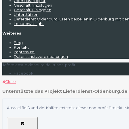
Über das Projekt
Geschäft hinzufügen
Geschäft: Einloggen
Unterstützen
Lieferdienst Oldenburg: Essen bestellen in Oldenburg mit de
Lockdown Light
Weiteres
Blog
Kontakt
Impressum
Datenschutzvereinbarungen
lieferdienst-oldenburg.de ist non-profit
Facebook
Close
Unterstützte das Projekt Lieferdienst-Oldenburg.de
Aus viel fleiß und viel Kaffee entsteht dieses non-profit Projekt.