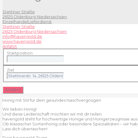
Stettiner Straße
26125 Oldenburg Niedersachsen
Einzelhandel
Lieferdienst
Stettiner Straße
26125 Oldenburg Niedersachsen
info@havengold.de
www.havengold.de
Anfahrt
Startposition
Ziel
Honig mit Stil für dein gesundes Naschvergnügen
Wir lieben Honig!
Und diese Leidenschaft möchten wir mit dir teilen.
havengold steht für hochwertige Honige und Honigerzeugnisse aus D
Ob klassischer Sortenhonig oder besondere Spezialitäten – wir habe
Lass dich überraschen!
Dein havengold-Team