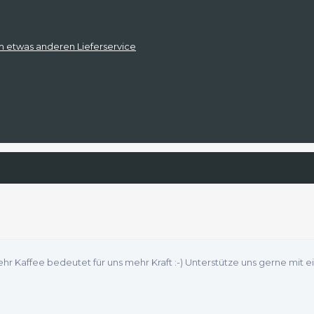
m etwas anderen Lieferservice
 Mehr Kaffee bedeutet für uns mehr Kraft :-) Unterstütze uns gerne mit