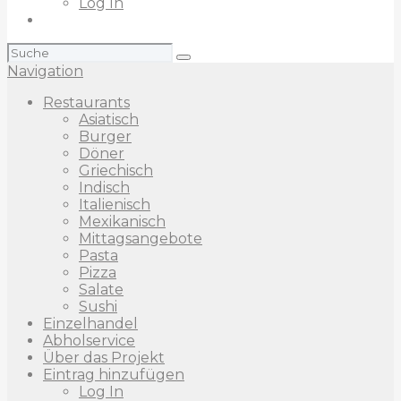
Log In
Suchen
nach:
Navigation
Restaurants
Asiatisch
Burger
Döner
Griechisch
Indisch
Italienisch
Mexikanisch
Mittagsangebote
Pasta
Pizza
Salate
Sushi
Einzelhandel
Abholservice
Über das Projekt
Eintrag hinzufügen
Log In